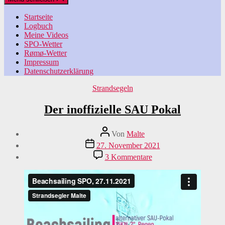
Startseite
Logbuch
Meine Videos
SPO-Wetter
Rømø-Wetter
Impressum
Datenschutzerklärung
Kategorien
Strandsegeln
Der inoffizielle SAU Pokal
Beitragsautor
Von
Malte
Veröffentlichungsdatum
27. November 2021
zu
3 Kommentare
Der
inoffizielle
SAU
Pokal