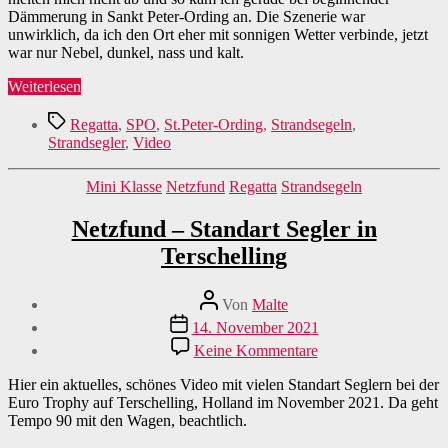
Dämmerung in Sankt Peter-Ording an. Die Szenerie war
unwirklich, da ich den Ort eher mit sonnigen Wetter verbinde, jetzt
war nur Nebel, dunkel, nass und kalt.
„Der
Weiterlesen
inoffizielle
Schlagwörter
SAU
Regatta
,
SPO
,
St.Peter-Ording
,
Strandsegeln
,
Pokal“
Strandsegler
,
Video
Kategorien
Mini Klasse
Netzfund
Regatta
Strandsegeln
Netzfund – Standart Segler in
Terschelling
Beitragsautor
Von
Malte
Veröffentlichungsdatum
14. November 2021
zu
Keine Kommentare
Netzfund
–
Hier ein aktuelles, schönes Video mit vielen Standart Seglern bei der
Standart
Euro Trophy auf Terschelling, Holland im November 2021. Da geht
Segler
Tempo 90 mit den Wagen, beachtlich.
in