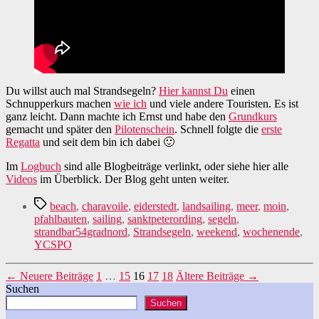
Du willst auch mal Strandsegeln?
Hier kannst Du
einen
Schnupperkurs machen
wie ich
und viele andere Touristen. Es ist
ganz leicht. Dann machte ich Ernst und habe den
Grundkurs
gemacht und später den
Pilotenschein
. Schnell folgte die
erste
Regatta
und seit dem bin ich dabei 🙂
Im
Logbuch
sind alle Blogbeiträge verlinkt, oder siehe hier alle
Videos
im Überblick. Der Blog geht unten weiter.
Schlagwörter
beach
,
charavoile
,
eiderstedt
,
landsailing
,
meer
,
moin
,
pfahlbauten
,
sailing
,
sanktpeterording
,
segeln
,
strandbar54gradnord
,
Strandsegeln
,
weekend
,
wochenende
,
YCSPO
Seitennummerierung
←
Neuere
Beiträge
1
…
15
16
17
18
Ältere
Beiträge
→
Suchen
der
Suchen
Beiträge