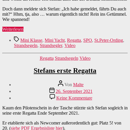
Doch dann meldete sich Stefan: „Ich habe gemeldet, fährts Du auch
mit?“ Hhm, tja, also … warum eigentlich nicht! Rein ins Getümmel.
Wie spannend!
„Meine
Weiterlesen
erste
Schlagwörter
Regatta“
Mini Klasse
,
Mini Yacht
,
Regatta
,
SPO
,
St.Peter-Ording
,
Strandsegeln
,
Strandsegler
,
Video
Kategorien
Regatta
Strandsegeln
Video
Stefans erste Regatta
Beitragsautor
Von
Malte
Veröffentlichungsdatum
26. September 2021
zu
Keine Kommentare
Stefans
erste
Kaum den Pilotenschein in der Tasche stürzte sich Stefan sogleich in
Regatta
seine erste Regatta Ende September 2021.
Er etablierte sich als Newcomer außerordentlich gut: Platz 5! von
20. (
siehe PDF Ergebnisliste hier
).