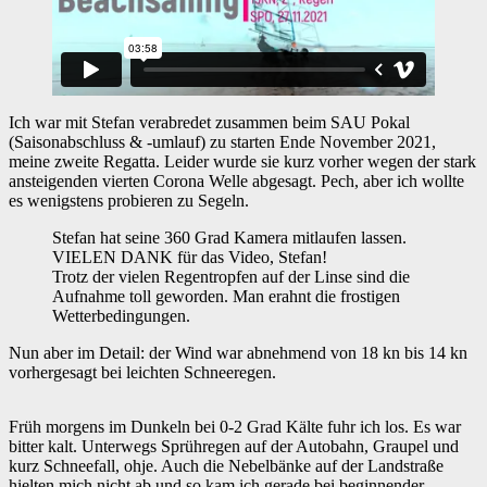
Ich war mit Stefan verabredet zusammen beim SAU Pokal
(Saisonabschluss & -umlauf) zu starten Ende November 2021,
meine zweite Regatta. Leider wurde sie kurz vorher wegen der stark
ansteigenden vierten Corona Welle abgesagt. Pech, aber ich wollte
es wenigstens probieren zu Segeln.
Stefan hat seine 360 Grad Kamera mitlaufen lassen.
VIELEN DANK für das Video, Stefan!
Trotz der vielen Regentropfen auf der Linse sind die
Aufnahme toll geworden. Man erahnt die frostigen
Wetterbedingungen.
Nun aber im Detail: der Wind war abnehmend von 18 kn bis 14 kn
vorhergesagt bei leichten Schneeregen.
Früh morgens im Dunkeln bei 0-2 Grad Kälte fuhr ich los. Es war
bitter kalt. Unterwegs Sprühregen auf der Autobahn, Graupel und
kurz Schneefall, ohje. Auch die Nebelbänke auf der Landstraße
hielten mich nicht ab und so kam ich gerade bei beginnender