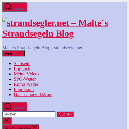
Zum
Suchen
Inhalt
springen
Malte´s Strandsegeln Blog - strandsegler.net
Menü
Startseite
Logbuch
Meine Videos
SPO-Wetter
Rømø-Wetter
Impressum
Datenschutzerklärung
Suchen
Suchen
nach:
Suche
schließen
Menü schließen