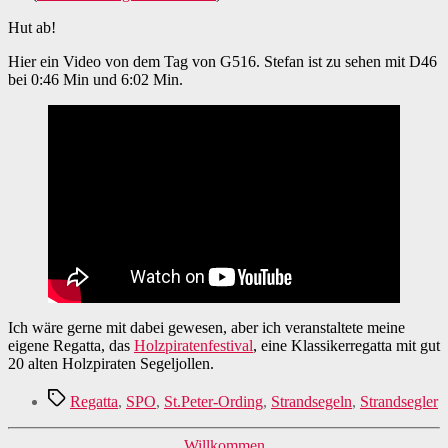
Hut ab!
Hier ein Video von dem Tag von G516. Stefan ist zu sehen mit D46
bei 0:46 Min und 6:02 Min.
Ich wäre gerne mit dabei gewesen, aber ich veranstaltete meine
eigene Regatta, das
Holzpiratenfestival
, eine Klassikerregatta mit gut
20 alten Holzpiraten Segeljollen.
Schlagwörter
Regatta
,
SPO
,
St.Peter-Ording
,
Strandsegeln
,
Strandsegler
Kategorien
Willkommen