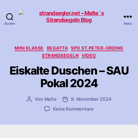
Suchen
Menü
strandsegler.net
-
Malte
´s
Kategorien
MINI KLASSE
REGATTA
SPO ST.PETER-ORDING
Strandsegeln
STRANDSEGELN
VIDEO
Blog
Eiskalte Duschen – SAU
Pokal 2024
Von
Malte
9. November 2024
Beitragsautor
Veröffentlichungsdatum
zu
Keine Kommentare
Eiskalte
Duschen
–
SAU