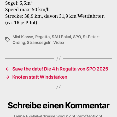
Segel: 5,5m²
Speed max: 50 km/h
Strecke: 38,9 km, davon 31,9 km Wettfahrten
(ca. 16 je Pilot)
Mini Klasse
,
Regatta
,
SAU Pokal
,
SPO
,
St.Peter-
Schlagwörter
Ording
,
Strandsegeln
,
Video
←
Save the date! Die 4 h Regatta von SPO 2025
→
Knoten statt Windstärken
Schreibe einen Kommentar
Deine E-Mail-Adresse wird nicht veröffentlicht.