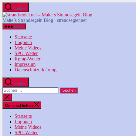
Zum
Suchen
Inhalt
strandsegler.net
springen
-
Malte´s Strandsegeln Blog - strandsegler.net
Malte
Menü
´s
Strandsegeln
Startseite
Blog
Logbuch
Meine Videos
SPO-Wetter
Rømø-Wetter
Impressum
Datenschutzerklärung
Suchen
Suchen
nach:
Suche
schließen
Menü schließen
Startseite
Logbuch
Meine Videos
SPO-Wetter