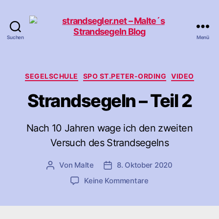
Suchen
Menü
strandsegler.net
-
Malte
´s
Kategorien
SEGELSCHULE
SPO ST.PETER-ORDING
VIDEO
Strandsegeln
Strandsegeln – Teil 2
Blog
Nach 10 Jahren wage ich den zweiten
Versuch des Strandsegelns
Von
Malte
8. Oktober 2020
Beitragsautor
Veröffentlichungsdatum
zu
Keine Kommentare
Strandsegeln
–
Teil