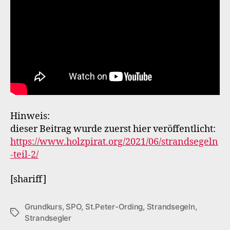
Hinweis:
dieser Beitrag wurde zuerst hier veröffentlicht:
https://www.holzpirat.org/2021/06/strandsegeln
-teil-2/
[shariff]
Grundkurs
,
SPO
,
St.Peter-Ording
,
Strandsegeln
,
Schlagwörter
Strandsegler