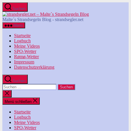
Zum
Suchen
Inhalt
strandsegler.net
springen
-
Malte´s Strandsegeln Blog - strandsegler.net
Malte
Menü
´s
Strandsegeln
Startseite
Blog
Logbuch
Meine Videos
SPO-Wetter
Rømø-Wetter
Impressum
Datenschutzerklärung
Suchen
Suchen
nach:
Suche
schließen
Menü schließen
Startseite
Logbuch
Meine Videos
SPO-Wetter