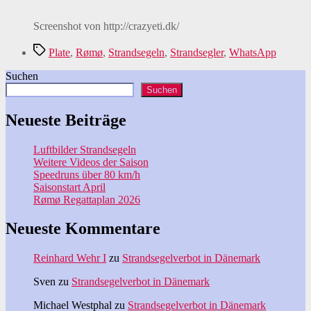
Screenshot von http://crazyeti.dk/
Schlagwörter
Plate
,
Rømø
,
Strandsegeln
,
Strandsegler
,
WhatsApp
Suchen
Suchen
Neueste Beiträge
Luftbilder Strandsegeln
Weitere Videos der Saison
Speedruns über 80 km/h
Saisonstart April
Rømø Regattaplan 2026
Neueste Kommentare
Reinhard Wehr I
zu
Strandsegelverbot in Dänemark
Sven
zu
Strandsegelverbot in Dänemark
Michael Westphal
zu
Strandsegelverbot in Dänemark