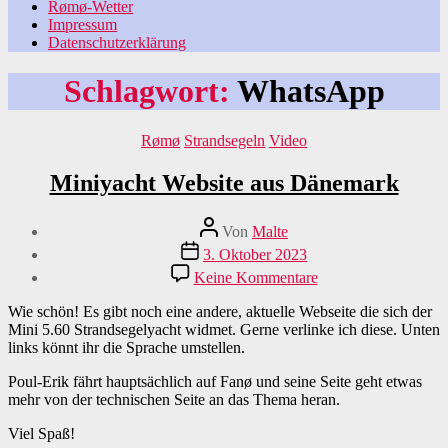
Rømø-Wetter
Impressum
Datenschutzerklärung
Schlagwort:
WhatsApp
Kategorien
Rømø
Strandsegeln
Video
Miniyacht Website aus Dänemark
Beitragsautor
Von
Malte
Veröffentlichungsdatum
3. Oktober 2023
zu
Keine Kommentare
Miniyacht
Website
Wie schön! Es gibt noch eine andere, aktuelle Webseite die sich der
aus
Mini 5.60 Strandsegelyacht widmet. Gerne verlinke ich diese. Unten
Dänemark
links könnt ihr die Sprache umstellen.
Poul-Erik fährt hauptsächlich auf Fanø und seine Seite geht etwas
mehr von der technischen Seite an das Thema heran.
Viel Spaß!