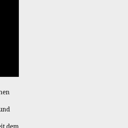
nen
 und
it dem