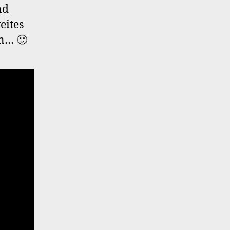
nd
eites
en… 🙂