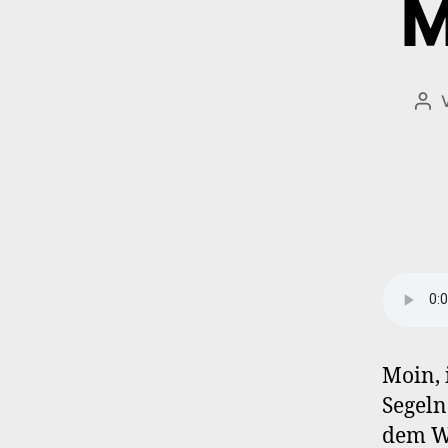
M
Bei
Moin, 
Segeln
dem W