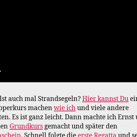
lst auch mal Strandsegeln?
Hier kannst Du
ei
pperkurs machen
wie ich
und viele andere
ten. Es ist ganz leicht. Dann machte ich Ernst
den
Grundkurs
gemacht und später den
nschein
. Schnell folgte die
erste Regatta
und se