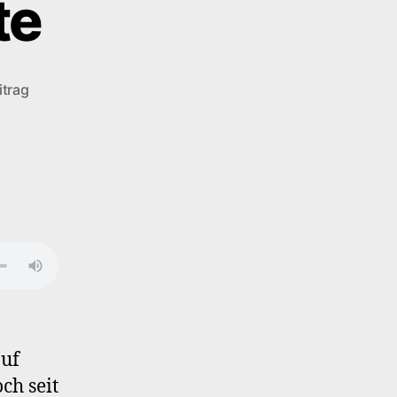
te
itrag
auf
ch seit