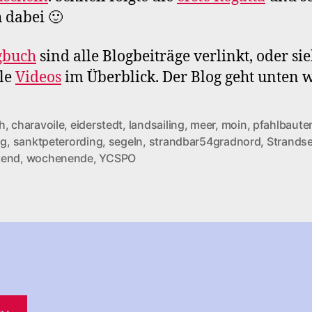
h dabei 🙂
gbuch
sind alle Blogbeiträge verlinkt, oder si
lle
Videos
im Überblick. Der Blog geht unten w
h
,
charavoile
,
eiderstedt
,
landsailing
,
meer
,
moin
,
pfahlbaute
ng
,
sanktpeterording
,
segeln
,
strandbar54gradnord
,
Strands
rter
kend
,
wochenende
,
YCSPO