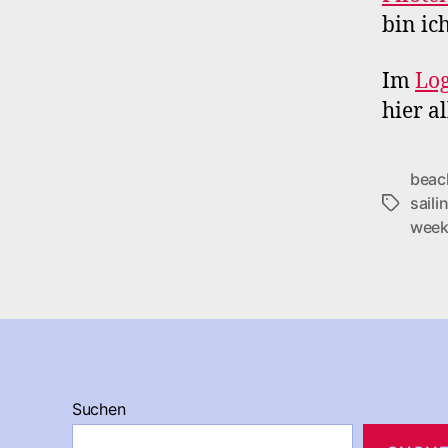
bin ic
Im
Lo
hier a
beac
saili
Schlagwö
wee
Suchen