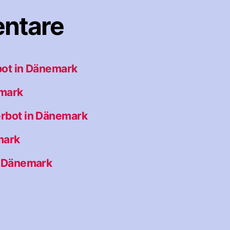
ntare
ot in Dänemark
emark
rbot in Dänemark
mark
n Dänemark