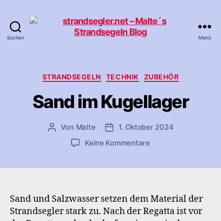
Suchen
Menü
strandsegler.net
-
Malte
´s
Kategorien
STRANDSEGELN
TECHNIK
ZUBEHÖR
Strandsegeln
Sand im Kugellager
Blog
Von
Malte
1. Oktober 2024
Beitragsautor
Veröffentlichungsdatum
zu
Keine Kommentare
Sand
im
Kugellager
Sand und Salzwasser setzen dem Material der
Strandsegler stark zu. Nach der Regatta ist vor