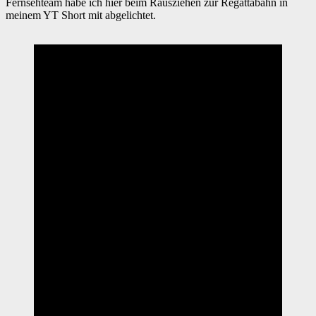
Fernsehteam habe ich hier beim Rausziehen zur Regattabahn in
meinem YT Short mit abgelichtet.