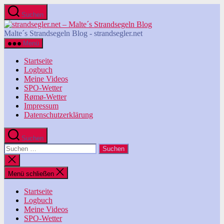
Zum
Suchen
Inhalt
strandsegler.net
springen
-
Malte´s Strandsegeln Blog - strandsegler.net
Malte
Menü
´s
Strandsegeln
Startseite
Blog
Logbuch
Meine Videos
SPO-Wetter
Rømø-Wetter
Impressum
Datenschutzerklärung
Suchen
Suchen
nach:
Suche
schließen
Menü schließen
Startseite
Logbuch
Meine Videos
SPO-Wetter