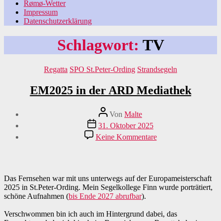
Rømø-Wetter
Impressum
Datenschutzerklärung
Schlagwort:
TV
Kategorien
Regatta
SPO St.Peter-Ording
Strandsegeln
EM2025 in der ARD Mediathek
Beitragsautor
Von
Malte
Veröffentlichungsdatum
31. Oktober 2025
zu
Keine Kommentare
EM2025
in
der
ARD
Das Fernsehen war mit uns unterwegs auf der Europameisterschaft
Mediathek
2025 in St.Peter-Ording. Mein Segelkollege Finn wurde porträtiert,
schöne Aufnahmen (
bis Ende 2027 abrufbar
).
Verschwommen bin ich auch im Hintergrund dabei, das